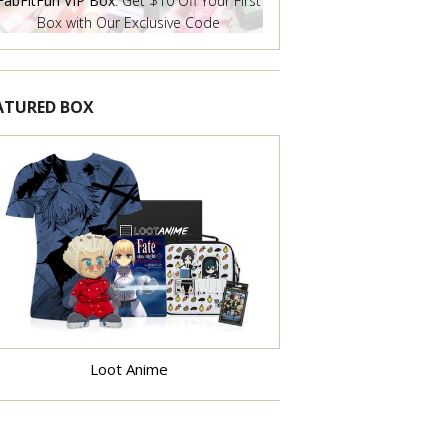
FabFitFun VIP Box
: Get $10 Off Your First
Box with Our Exclusive Code
ATURED BOX
Learn More
Loot Anime