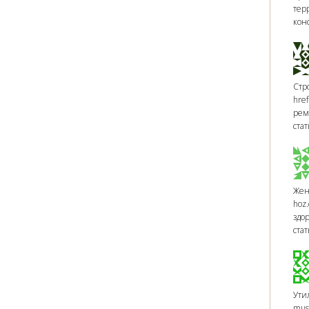
тер
кон
Стр
href
рем
стат
Жен
hoz.
здо
ста
Утил
muso