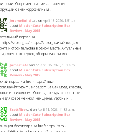
ритории. Современные металлические
струкции с антикоррозийным ...
JeromeBuild
said on
April 16, 2026, 1:51 a.m.
about
MissionCute Subscription Box
Review - May 2015
оительный портал <a
=https://zip.org.ua/>https://zip.org.ua</a> все для
онта и строительства в одном месте. Актуальные
ьи, советы экспертов, обзоры материалов ...
Jamesfiefe
said on
April 16, 2026, 1:51 a.m.
about
MissionCute Subscription Box
Review - May 2015
ский портал <a href=https://muz-
com.ua/>https://muz-hoz.com.ua</a> мода, красота,
ровье и психология. Советы, тренды и полезные
тьи для современной женщины. Удобный ...
Scottflire
said on
April 11, 2026, 11:38 a.m.
about
MissionCute Subscription Box
Review - May 2015
изация биоотходов <a href=https://stroi-
r.su/>https://stroi-musor.su</a> вывоз и