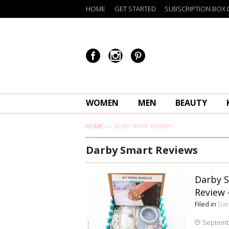
HOME
GET STARTED
SUBSCRIPTION BOX 
WOMEN
MEN
BEAUTY
HOME
DARBY SMART REVIEWS
Darby Smart Reviews
Darby S
Review 
Filed in
Dar
Septemb