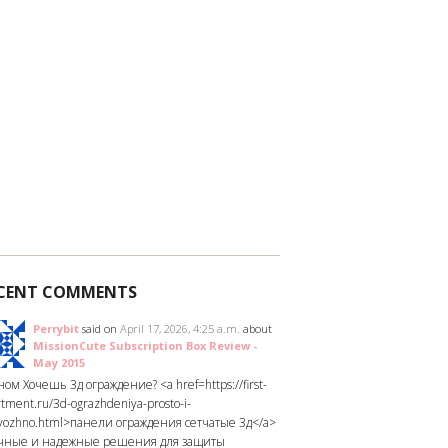
CENT COMMENTS
Perrybit
said on
April 17, 2026, 4:25 a.m.
about
MissionCute Subscription Box Review -
May 2015
ом Хочешь 3д ограждение? <a href=https://first-
tment.ru/3d-ograzhdeniya-prosto-i-
yozhno.html>панели ограждения сетчатые 3д</a>
чные и надежные решения для защиты