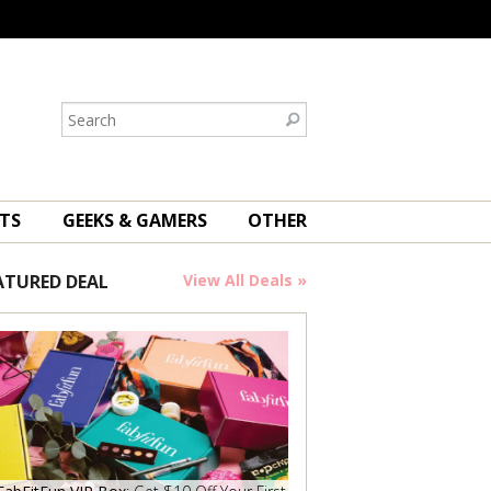
TS
GEEKS & GAMERS
OTHER
ATURED DEAL
View All Deals »
Save Now