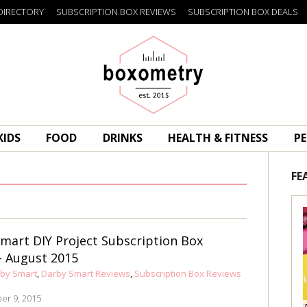
DIRECTORY
SUBSCRIPTION BOX REVIEWS
SUBSCRIPTION BOX DEALS
Boxometry
KIDS
FOOD
DRINKS
HEALTH & FITNESS
PE
FE
mart DIY Project Subscription Box
- August 2015
by Smart
,
Darby Smart Reviews
,
Subscription Box Reviews
er 9, 2015